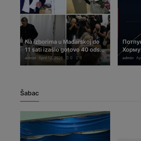
Na izborima u Mađarskoj do
Потпу
11 sati izašlo gotovo 40 ods...
Хормуз
admin
April 12, 2026
0
3
admin
Ap
Šabac