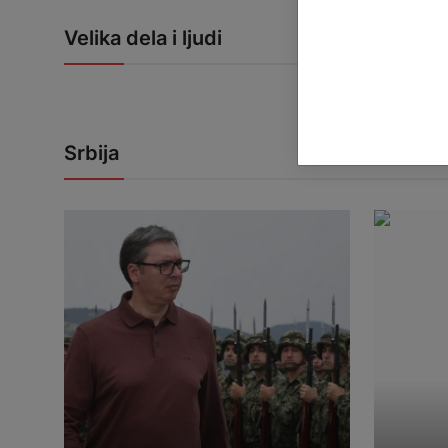
Velika dela i ljudi
Srbija