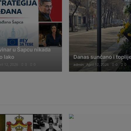
ovinar u Šapcu nikada
lo lako
Danas sunčano i toplij
ril 12, 2026
0
0
admin
April 12, 2026
0
0