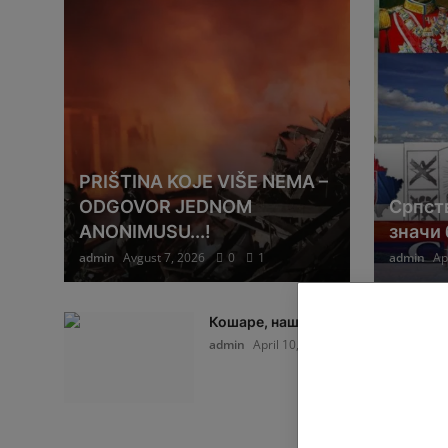
PRIŠTINA KOJE VIŠE NEMA –
ODGOVOR JEDNOM
Српств
ANONIMUSU...!
значи
admin
Avgust 7, 2026
0
1
admin
Ap
Кошаре, наша прича
admin
April 10, 2026
0
1