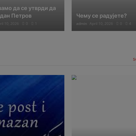
амо да се утврди да
адан Петров
Чему се радујете?
ril 10, 2026
0
1
admin
April 10, 2026
0
4
S