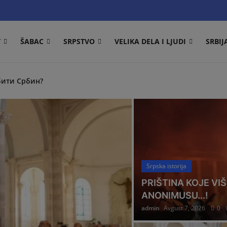
T
ŠABAC
SRPSTVO
VELIKA DELA I LJUDI
SRBIJ
Šabačke Vesti
бити Србин?
atije
lako
 tradicija
ke protiv okupatora”
Srpska istorija
дан Петров
PRIŠTINA KOJE V
IG ŠABAC
ANONIMUSU...!
оново је на снази
admin
Avgust 7, 2026
0