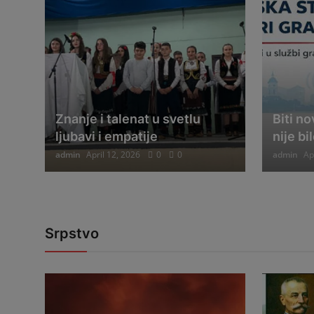
Znanje i talenat u svetlu
Biti n
ljubavi i empatije
nije bi
admin
April 12, 2026
0
0
admin
Ap
Srpstvo