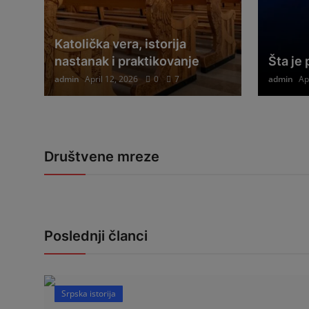
Katolička vera, istorija
nastanak i praktikovanje
Šta je
admin
April 12, 2026
0
7
admin
Ap
Društvene mreze
Poslednji članci
Srpska istorija