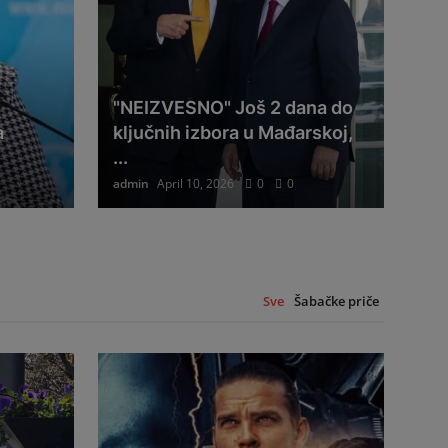
"NEIZVESNO" Još 2 dana do
а
ključnih izbora u Mađarskoj,
...
admin
April 10, 2026
0
0
Sve
Šabačke priče