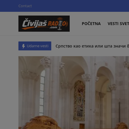
Contact
POČETNA
VESTI SVE
Prijava
Registracija
Српство као етика или шта значи 
Udarne vesti
Znanje i talenat u svetlu ljubavi i emp
Početna
Biti novinar u Šapcu nikada nije bilo 
Contact
Danas sunčano i toplije
Proslava pravoslavnog vaskrsa u srbiji
Vesti svet
Povodom teksta “Gde su četničke bit
Šabac
Захтевамо да се утврди да ли Вла
REPERTOAR BIOSKOPA CINE GRAND B
Srpstvo
Потпуна блокада мореуза Хормуз п
Srpski heroji
Velika dela i ljudi