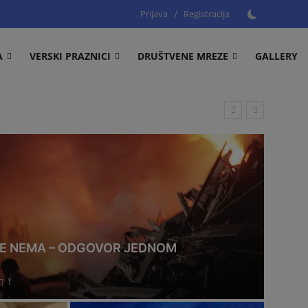
Prijava
/
Registracija
A
VERSKI PRAZNICI
DRUŠTVENE MREZE
GALLERY
IŠE NEMA – ODGOVOR JEDNOM
1