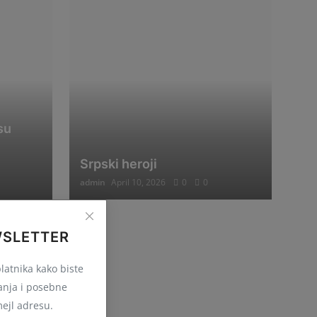
su
Srpski heroji
admin
April 10, 2026
0
0
WSLETTER
latnika kako biste
ranja i posebne
ejl adresu.