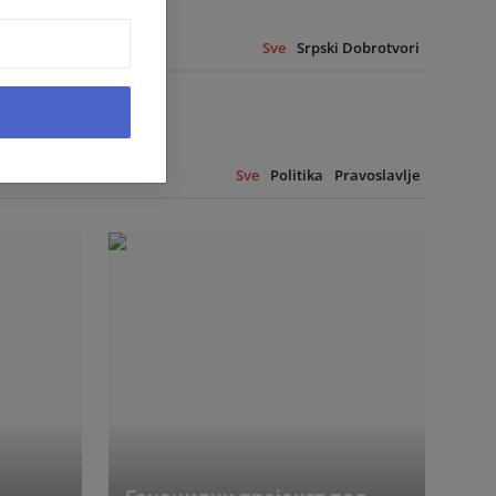
Sve
Srpski Dobrotvori
Sve
Politika
Pravoslavlje