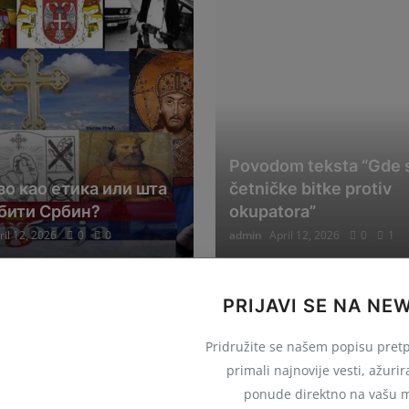
Povodom teksta “Gde 
о као етика или шта
četničke bitke protiv
 бити Србин?
okupatora”
ril 12, 2026
0
0
admin
April 12, 2026
0
1
PRIJAVI SE NA NE
Pridružite se našem popisu pretp
primali najnovije vesti, ažuri
ponude direktno na vašu m