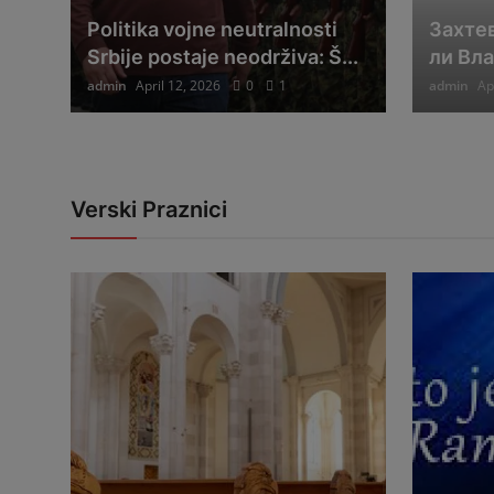
Politika vojne neutralnosti
Захтев
Srbije postaje neodrživa: Š...
ли Вл
admin
April 12, 2026
0
1
admin
Ap
Verski Praznici