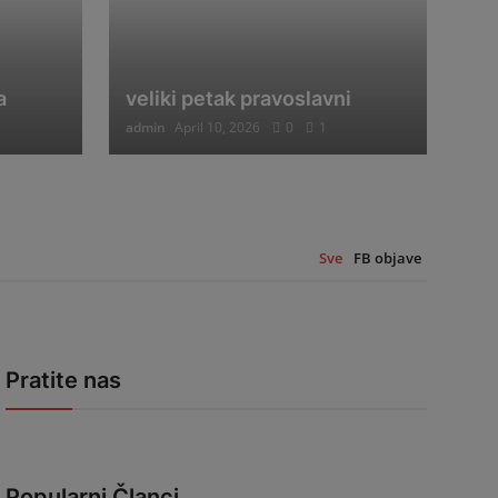
a
veliki petak pravoslavni
admin
April 10, 2026
0
1
Sve
FB objave
Pratite nas
Popularni Članci