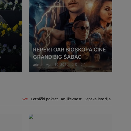
REPERTOAR BIOSKOPA CINE
e
GRAND BIG ŠABAC
admin
April 10, 2026
0
1
Sve
Četnički pokret
Književnost
Srpska istorija