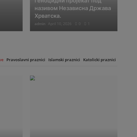
Геноцидни пројекат под
називом Независна Држава
Хрватска.
admin
April 10, 2026
0
1
ve
Pravoslavni praznici
Islamski praznici
Katolicki praznici