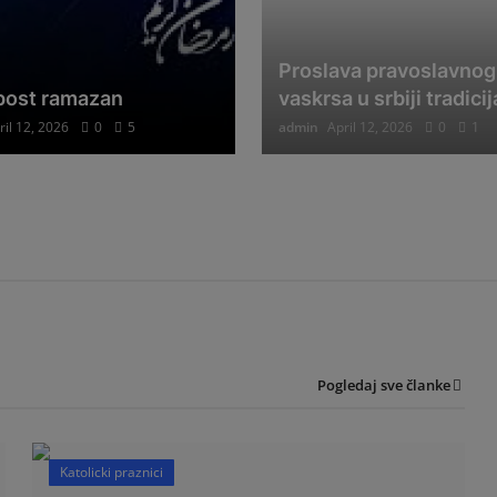
Proslava pravoslavnog
 post ramazan
vaskrsa u srbiji tradicij
ril 12, 2026
0
5
admin
April 12, 2026
0
1
Pogledaj sve članke
Katolicki praznici