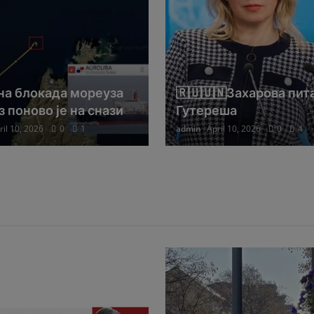
на блокада мореуза
🇷🇺🇺🇳Захарова пит
 поново је на снази
Гутереша
ril 10, 2026
0
1
admin
April 10, 2026
0
4